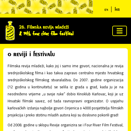
|
hr
en
početna
26. Filmska revija mladeži
& 14th four river film festival
o
festivalu
o reviji i festivalu
žiri i
nagrade
Filmska revija mladeži, kako joj i samo ime govori, nacionalna je revija
srednjoškolskog filma i kao takva zapravo centralno mjesto hrvatskog
srednjoškolskog filmskog stvaralaštva. Do 2007. godine organizacija
program
(12 godina u kontinuitetu) se selila iz grada u grad, kada ju je na
neodređeno vrijeme „u svoje ruke“ dobio Kinoklub Karlovac, koji je uz
Hrvatski filmski savez, od tada ravnopravni organizator. O uspjehu
vijesti iz
karlovačkih izdanja najbolje govori činjenica o 4000 posjetitelja filmskih
nesvijesti
projekcija i preko stotinu mladih autora koji su doslovno pokorili grad!
Od 2008. godine u sklopu Revije organizira se i Four River Film Festival,
ycn