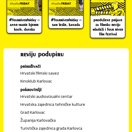
#fourriverfriday –
#fourriverfriday –
produžene prijave
anne-marie bjerre
sam leslie, kanada
za filmsku reviju
koch, danska
mladeži i four river
film festival
reviju podupiru
priređivači
Hrvatski filmski savez
Kinoklub Karlovac
pokrovitelji
Hrvatski audiovizualni centar
Hrvatska zajednica tehničke kulture
Grad Karlovac
Županija Karlovačka
Turistička zajednica grada Karlovca