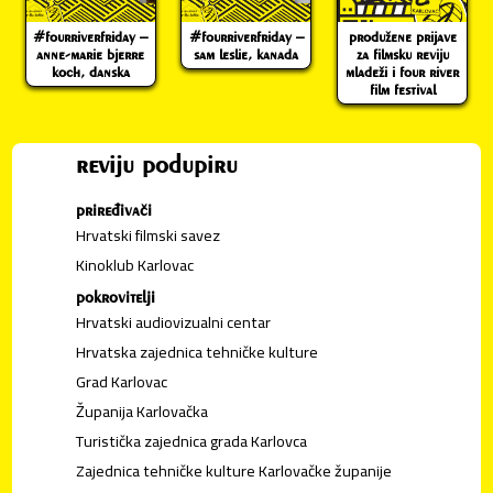
#fourriverfriday –
#fourriverfriday –
produžene prijave
anne-marie bjerre
sam leslie, kanada
za filmsku reviju
koch, danska
mladeži i four river
film festival
reviju podupiru
priređivači
Hrvatski filmski savez
Kinoklub Karlovac
pokrovitelji
Hrvatski audiovizualni centar
Hrvatska zajednica tehničke kulture
Grad Karlovac
Županija Karlovačka
Turistička zajednica grada Karlovca
Zajednica tehničke kulture Karlovačke županije