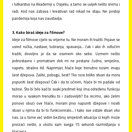
i lutkarstvo na Akademiji u Osijeku, a tamo se uvijek nešto snima i
radi. Kod nas zabava i kreativan rad nikad ne staju. Ne postoji
pandemija koja nas zaustavlja.
3. Kako biraš ideje za filmove?
Ideje za filmove cijelo su vrijeme tu. Ne moram ih tražiti. Pojave se
usred ručka, nastave, tuširanja, spavanja... čak i ako ih odlučim
tražiti, dovoljno je da se osvrnem oko sebe. Uzmem nešto
jednostavno i promatram dok mi ne postane čudno, smiješno,
napeto, strašno itd. Naprimjer, hlače koje trenutno nosim imaju
šest džepova. Zašto, pobogu, šest? Tko nosi toliko stvari da mora
popuniti šest džepova? Čak i da to učinim, hlače bi mi padale od
težine. Što bi bilo kad bi svaki predmet koji ima određenu funkciju
morao u svakom trenutku to i zadovoljiti? Da recimo, ako želim
ponovo obući ove hlače, moram prvo napuniti džepove i nositi
stvari u njima da bi to funkcioniralo... I tako sve ostale stvari oko
nas. Ja u tome već vidim bezbroj smiješnih situacija iz kojih može
proizaći nešto, a uložio sam svega 15 sekundi razmišljanja o
hlačama.