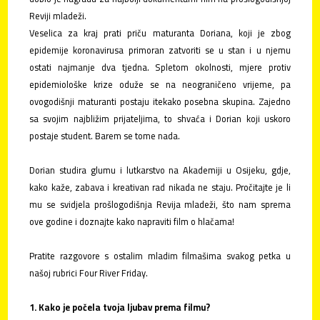
Reviji mladeži.
kontakt
Veselica za kraj prati priču maturanta Doriana, koji je zbog
epidemije koronavirusa primoran zatvoriti se u stan i u njemu
prijavi
ostati najmanje dva tjedna. Spletom okolnosti, mjere protiv
svoje
epidemiološke krize oduže se na neograničeno vrijeme, pa
filmove!
ovogodišnji maturanti postaju itekako posebna skupina. Zajedno
sa svojim najbližim prijateljima, to shvaća i Dorian koji uskoro
postaje student. Barem se tome nada.
Dorian studira glumu i lutkarstvo na Akademiji u Osijeku, gdje,
kako kaže, zabava i kreativan rad nikada ne staju. Pročitajte je li
mu se svidjela prošlogodišnja Revija mladeži, što nam sprema
ove godine i doznajte kako napraviti film o hlačama!
Pratite razgovore s ostalim mladim filmašima svakog petka u
našoj rubrici Four River Friday.
1. Kako je počela tvoja ljubav prema filmu?