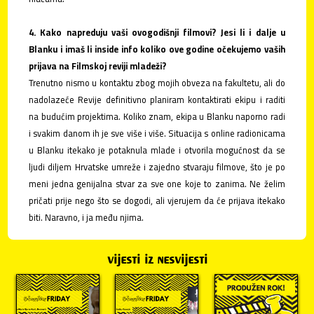
4. Kako napreduju vaši ovogodišnji filmovi? Jesi li i dalje u
Blanku i imaš li inside info koliko ove godine očekujemo vaših
prijava na Filmskoj reviji mladeži?
Trenutno nismo u kontaktu zbog mojih obveza na fakultetu, ali do
nadolazeće Revije definitivno planiram kontaktirati ekipu i raditi
na budućim projektima. Koliko znam, ekipa u Blanku naporno radi
i svakim danom ih je sve više i više. Situacija s online radionicama
u Blanku itekako je potaknula mlade i otvorila mogućnost da se
ljudi diljem Hrvatske umreže i zajedno stvaraju filmove, što je po
meni jedna genijalna stvar za sve one koje to zanima. Ne želim
pričati prije nego što se dogodi, ali vjerujem da će prijava itekako
biti. Naravno, i ja među njima.
vijesti iz nesvijesti