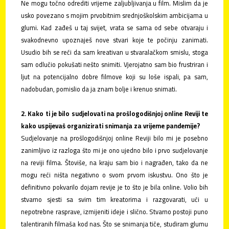
Ne mogu točno odrediti vrijeme zaljubljivanja u film. Mislim da je
usko povezano s mojim prvobitnim srednjoškolskim ambicijama u
glumi. Kad zađeš u taj svijet, vrata se sama od sebe otvaraju i
svakodnevno upoznaješ nove stvari koje te počinju zanimati.
Usudio bih se reći da sam kreativan u stvaralačkom smislu, stoga
sam odlučio pokušati nešto snimiti. Vjerojatno sam bio frustriran i
ljut na potencijalno dobre filmove koji su loše ispali, pa sam,
nadobudan, pomislio da ja znam bolje i krenuo snimati.
2. Kako ti je bilo sudjelovati na prošlogodišnjoj online Reviji te
kako uspijevaš organizirati snimanja za vrijeme pandemije?
Sudjelovanje na prošlogodišnjoj online Reviji bilo mi je posebno
zanimljivo iz razloga što mi je ono ujedno bilo i prvo sudjelovanje
na reviji filma. Štoviše, na kraju sam bio i nagrađen, tako da ne
mogu reći ništa negativno o svom prvom iskustvu. Ono što je
definitivno pokvarilo dojam revije je to što je bila online. Volio bih
stvarno sjesti sa svim tim kreatorima i razgovarati, ući u
nepotrebne rasprave, izmijeniti ideje i slično. Stvarno postoji puno
talentiranih filmaša kod nas. Što se snimanja tiče, studiram glumu