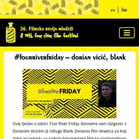
|
hr
en
početna
26. Filmska revija mladeži
& 14th four river film festival
o
festivalu
#fourriverfriday – dorian vicić, blank
žiri i
nagrade
program
vijesti iz
nesvijesti
Ovaj tjedan u rubrici Four River Friday donosimo vam razgovor s
Dorianom Vicićem iz Udruge Blank. Dorianov film Veselica za kraj
ycn
dobio je nagradu za najbolji dokumentarni film na prošlogodišnjoj