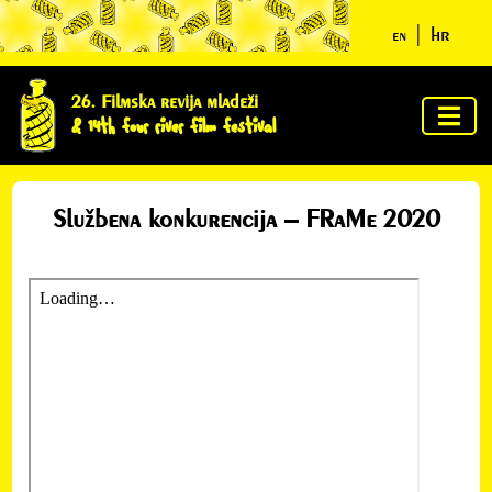
|
hr
en
početna
26. Filmska revija mladeži
& 14th four river film festival
o
festivalu
žiri i
Službena konkurencija – FRaMe 2020
nagrade
program
vijesti iz
nesvijesti
ycn