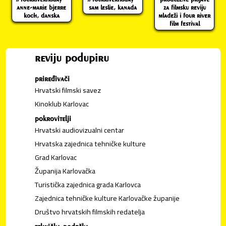
anne-marie bjerre
sam leslie, kanada
za filmsku reviju
koch, danska
mladeži i four river
film festival
reviju podupiru
priređivači
Hrvatski filmski savez
Kinoklub Karlovac
pokrovitelji
Hrvatski audiovizualni centar
Hrvatska zajednica tehničke kulture
Grad Karlovac
Županija Karlovačka
Turistička zajednica grada Karlovca
Zajednica tehničke kulture Karlovačke županije
Društvo hrvatskih filmskih redatelja