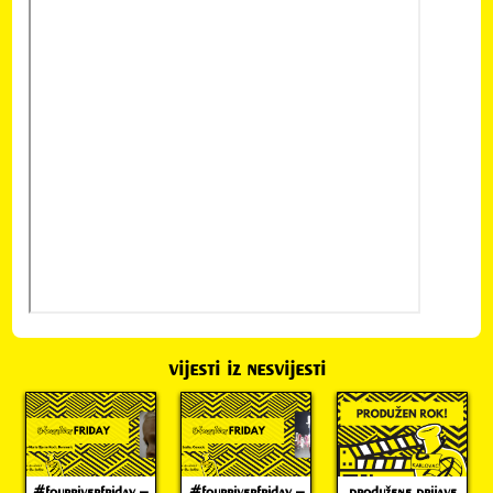
kontakt
prijavi
svoje
filmove!
vijesti iz nesvijesti
#fourriverfriday –
#fourriverfriday –
produžene prijave